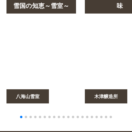
雪国の知恵～雪室～
味
八海山雪室
木津醸造所