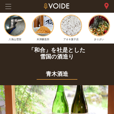
八海山雪室
木津醸造所
アオキ菓子店
きりざい
「和合」を社是とした
雪国の酒造り
青木酒造