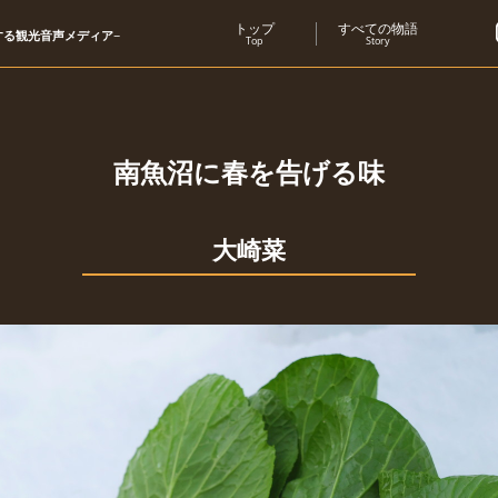
トップ
すべての物語
する観光音声メディア−
Top
Story
南魚沼に春を告げる味
大崎菜