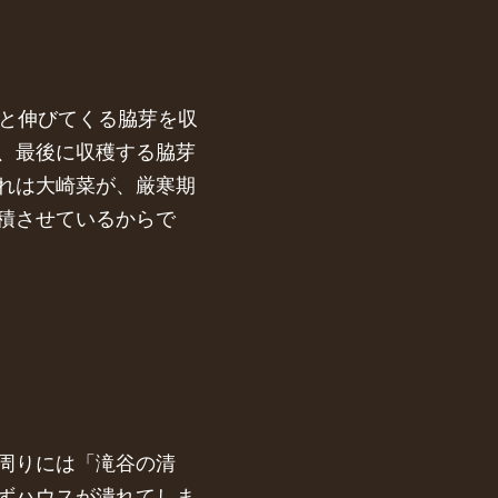
あと伸びてくる脇芽を収
、最後に収穫する脇芽
れは大崎菜が、厳寒期
積させているからで
周りには「滝谷の清
ずハウスが潰れてしま