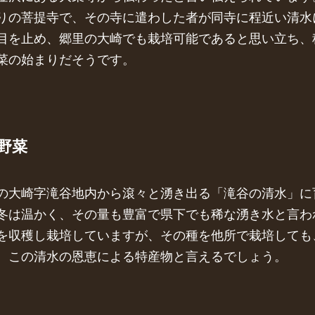
りの菩提寺で、その寺に遣わした者が同寺に程近い清水
目を止め、郷里の大崎でも栽培可能であると思い立ち、
菜の始まりだそうです。
野菜
の大崎字滝谷地内から滾々と湧き出る「滝谷の清水」に
冬は温かく、その量も豊富で県下でも稀な湧き水と言わ
を収穫し栽培していますが、その種を他所で栽培しても
、この清水の恩恵による特産物と言えるでしょう。