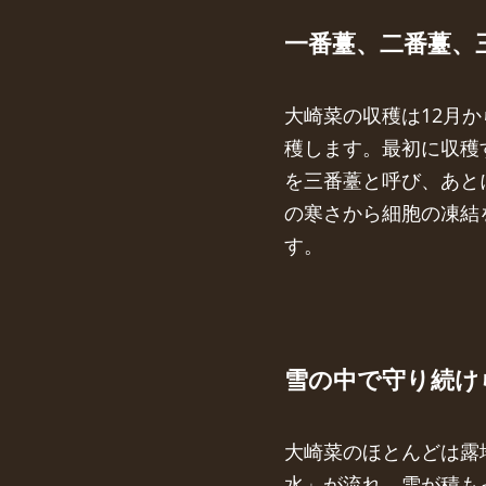
一番薹、二番薹、
大崎菜の収穫は12月
穫します。最初に収穫
を三番薹と呼び、あと
の寒さから細胞の凍結
す。
雪の中で守り続け
大崎菜のほとんどは露
水」が流れ、雪が積も